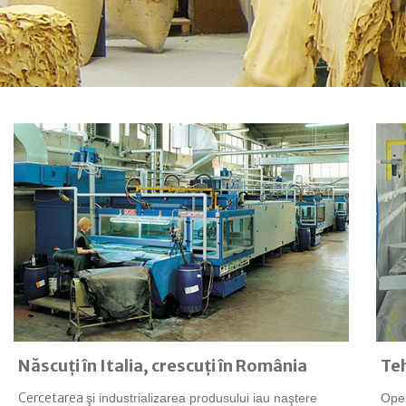
Născuţi în Italia, crescuţi în România
Te
Cercetarea
şi industrializarea produsului iau
naştere
Oper