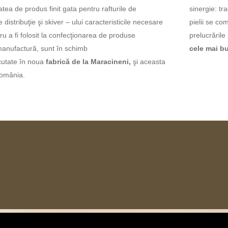
tatea de produs finit gata pentru rafturile de
sinergie:
tr
e
distribuţie şi
skiver – ului caracteristicile necesare
pielii se
com
ru a fi folosit la
confecţionarea
de produse
prelucrările
anufactură, sunt în
schimb
cele mai b
cutate
în
noua
fabrică de la Maracineni,
şi aceasta
omânia.
Copyright
©
2018 MESI S.r.l. – P.I 00475740015