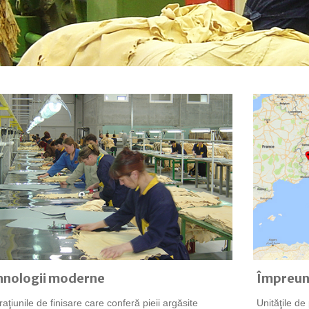
hnologii moderne
Împreună
aţiunile de finisare care conferă pieii argăsite
Unităţile de