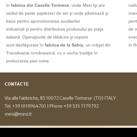
în
fabrica din Caselle Torinese
, unde Mesi
îşi are
cali
sediul de peste
şaptezeci de ani
şi unde păstrează şi
mar
baza pentru aprovizionarea auxiliarilor
pent
industriali
şi
pentru distribuirea produsului pe
piaţa
de
m
italiană. Operaţiunile de tăbăcire şi vopsire
exe
sunt
desfăşurate în
fabrica de la Sebiş
, un orăşel din
în R
Transilvania
românească, cu o veche
tradiţie în
prelucrarea pieii ovine.
CONTACTE
Via alle Fabbriche, 85 10072 Caselle Torinese (TO) ITALY
Tel. +39 0119964701
| Phone
+39 335 7179792
mesi@mesi.it