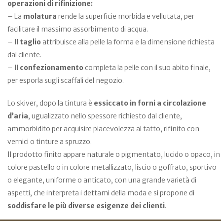
operazioni di rifinizione:
– La
molatura
rende la superficie morbida e vellutata, per
facilitare il massimo assorbimento di acqua.
– Il
taglio
attribuisce alla pelle la forma e la dimensione richiesta
dal cliente.
– Il
confezionamento
completa la pelle con il suo abito finale,
per esporla sugli scaffali del negozio.
Lo skiver, dopo la tintura è
essiccato in forni a circolazione
d’aria
, ugualizzato nello spessore richiesto dal cliente,
ammorbidito per acquisire piacevolezza al tatto, rifinito con
vernici o tinture a spruzzo.
Il prodotto finito appare naturale o pigmentato, lucido o opaco, in
colore pastello o in colore metallizzato, liscio o goffrato, sportivo
o elegante, uniforme o anticato, con una grande varietà di
aspetti, che interpreta i dettami della moda e si propone di
soddisfare le più diverse esigenze dei clienti
.